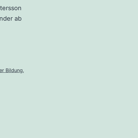
tersson
inder ab
er Bildung
,