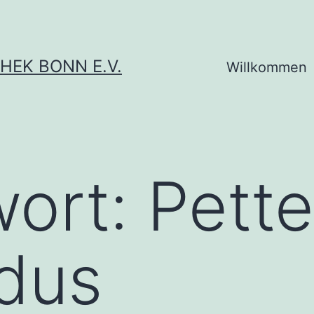
HEK BONN E.V.
Willkommen
wort:
Pett
dus