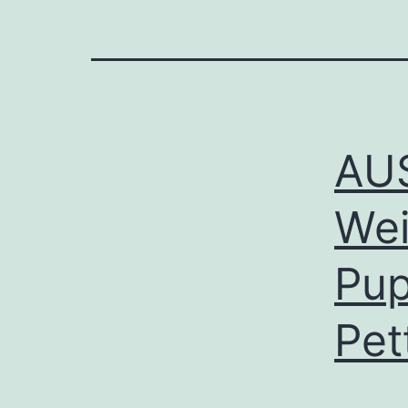
AU
Wei
Pup
Pet