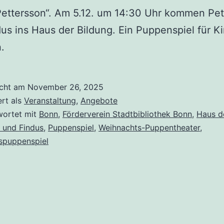
Pettersson“. Am 5.12. um 14:30 Uhr kommen Pet
us ins Haus der Bildung. Ein Puppenspiel für K
.
icht am
November 26, 2025
ert als
Veranstaltung
,
Angebote
wortet mit
Bonn
,
Förderverein Stadtbibliothek Bonn
,
Haus d
 und Findus
,
Puppenspiel
,
Weihnachts-Puppentheater
,
spuppenspiel